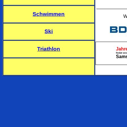
___________
Schwimmen
W
Ski
Triathlon
Jahr
findet vor
Sams